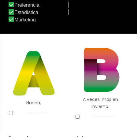
7- ¿Notas tirantez o sequedad?
A veces, más en
Nunca.
invierno.