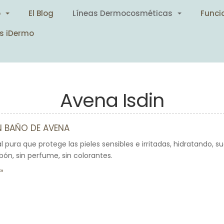
o
El Blog
Líneas Dermocosméticas
Funci
s iDermo
Avena Isdin
N BAÑO DE AVENA
l pura que protege las pieles sensibles e irritadas, hidratando,
jabón, sin perfume, sin colorantes.