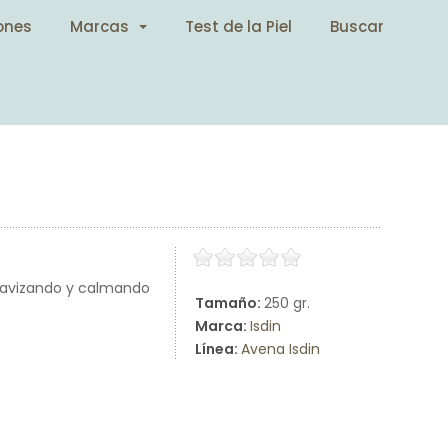
ones
Marcas
Test de la Piel
Buscar
 suavizando y calmando
Tamaño:
250 gr.
Marca:
Isdin
Línea:
Avena Isdin