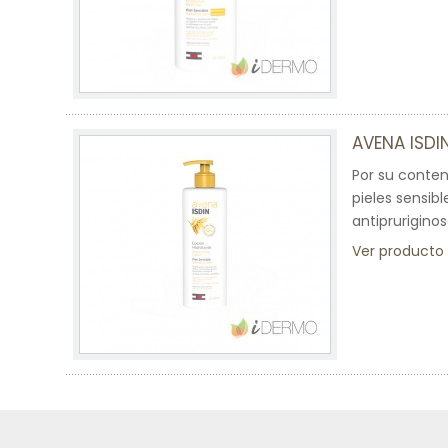
AVENA ISD
Por su conten
pieles sensib
antiprurigino
Ver producto