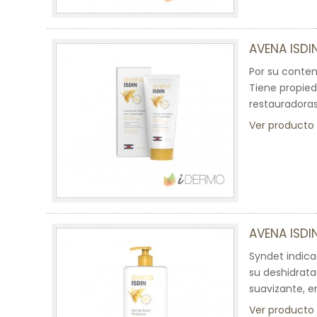
AVENA ISD
Por su conten
Tiene propied
restauradoras
Ver producto
AVENA ISDI
Syndet indicad
su deshidratac
suavizante, e
Ver producto