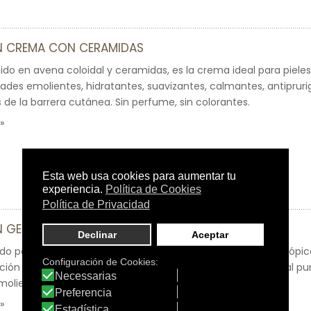
IN CREMA CON CERAMIDAS
ido en avena coloidal y ceramidas, es la crema ideal para pieles s
ades emolientes, hidratantes, suavizantes, calmantes, antipruri
 de la barrera cutánea. Sin perfume, sin colorantes.
N GEL DE BAÑO PROTECTOR
o para la higiene diaria de las pieles sensibles, irritadas y atópic
ión y la aparición de problemas irritativos. La avena coloidal pu
moliente, protectora y antipruriginosa.