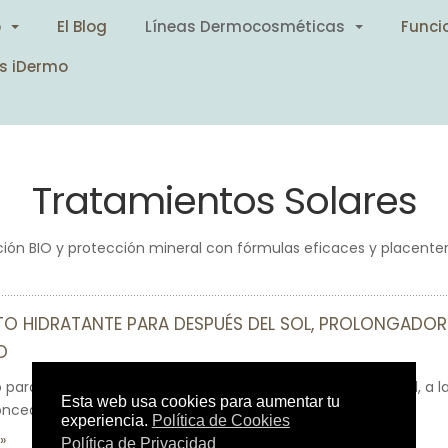
o
El Blog
Líneas Dermocosméticas
Funci
s iDermo
Tratamientos Solares
ción BIO y protección mineral con fórmulas eficaces y placente
O HIDRATANTE PARA DESPUÉS DEL SOL, PROLONGADOR
O
 para después del sol ultra-fundente hidrata y calma la piel, a l
onceado.