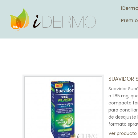
iDerm
Premio
SUAVIDOR 
Suavidor Sue
a 1,85 mg, qu
compacto for
para concilia
de desajuste 
formato spray
Ver producto