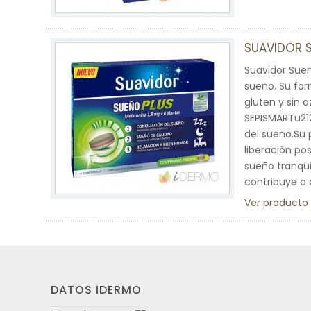
SUAVIDOR 
Suavidor Sueñ
sueño. Su for
gluten y sin
SEPISMARTu212
del sueño.Su 
liberación po
sueño tranquil
contribuye a
Ver producto
DATOS IDERMO