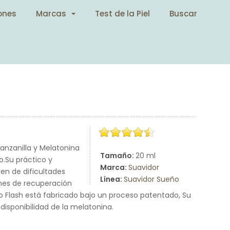
ones
Marcas
Test de la Piel
Buscar
nzanilla y Melatonina
Tamaño:
20 ml
o.Su práctico y
Marca:
Suavidor
n de dificultades
Línea:
Suavidor Sueño
ones de recuperación
ño Flash está fabricado bajo un proceso patentado, Su
disponibilidad de la melatonina.