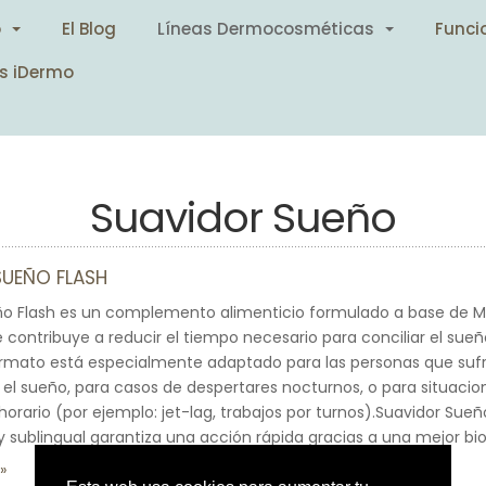
o
El Blog
Líneas Dermocosméticas
Funci
s iDermo
Suavidor Sueño
SUEÑO FLASH
ño Flash es un complemento alimenticio formulado a base de Ma
e contribuye a reducir el tiempo necesario para conciliar el sueñ
mato está especialmente adaptado para las personas que sufre
r el sueño, para casos de despertares nocturnos, o para situaci
horario (por ejemplo: jet-lag, trabajos por turnos).Suavidor Sue
 sublingual garantiza una acción rápida gracias a una mejor bio