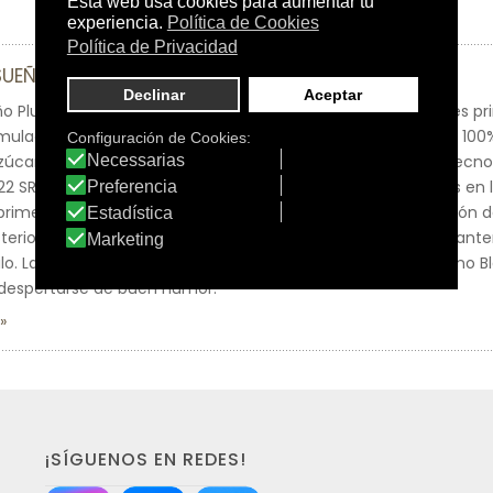
SUEÑO PLUS
o Plus es el primer comprimido tricapa que actúa en las tres pri
mulación única está compuesta por Melatonina + 6 plantas 100% B
 azúcares añadidos.Su innovador comprimido TRICAPA, con Tecn
2 SR, permite una liberación prolongada de los ingredientes en l
primera capa ayuda a conciliar el sueño gracias a la liberación
sterior, contiene Amapola de California que contribuye al mante
o. La tercera capa, la última en liberarse, con Pasiflora, Espino 
 despertarse de buen humor.
¡SÍGUENOS EN REDES!