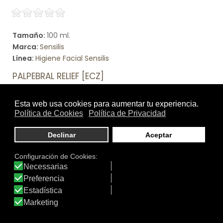
Tamaño:
100 ml.
Marca:
Sensilis
Línea:
Higiene Facial Sensilis
PALPEBRAL RELIEF [ECZ]
Emulsión con acción 2 en 1: desmaquillante y
tratamiento para párpados sensibles, irritados y con
tendencia a eczema. Elimina incluso el maquillaje
waterproof.
Ver producto