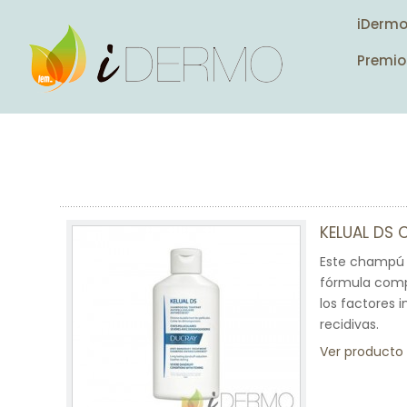
iDerm
Premio
KELUAL DS
Este champú e
fórmula compl
los factores 
recidivas.
Ver producto