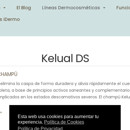
o
El Blog
Líneas Dermocosméticas
Funci
s iDermo
Kelual DS
 CHAMPÚ
limina la caspa de forma duradera y alivia rápidamente el cue
eta, a base de principios activos saneantes y complementario
implicados en los estados descamativos severos. El champú Kelua