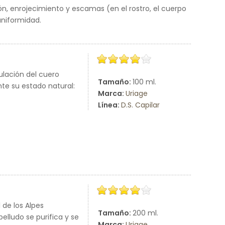
ión, enrojecimiento y escamas (en el rostro, el cuerpo
uniformidad.
ulación del cuero
Tamaño:
100 ml.
nte su estado natural:
Marca:
Uriage
Línea:
D.S. Capilar
de los Alpes
Tamaño:
200 ml.
elludo se purifica y se
Marca:
Uriage