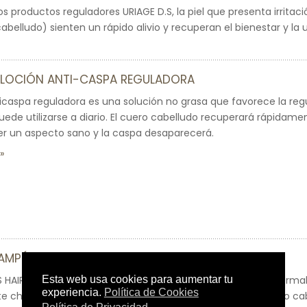
los productos reguladores URIAGE D.S, la piel que presenta irritac
cabelludo) sienten un rápido alivio y recuperan el bienestar y la 
E LOCIÓN ANTI-CASPA REGULADORA
icaspa reguladora es una solución no grasa que favorece la reg
uede utilizarse a diario. El cuero cabelludo recuperará rápidame
er un aspecto sano y la caspa desaparecerá.
HAMPÚ DE TRATAMIENTO ANTI-CASPA
S HAIR: la primera gama de champús que incorpora Agua Termal 
te champú anticaspa elimina la caspa seca o grasa. El cuero cab