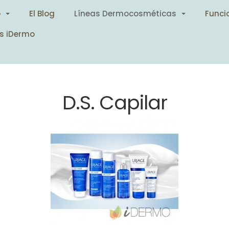
o
El Blog
Líneas Dermocosméticas
Funci
s iDermo
D.S. Capilar