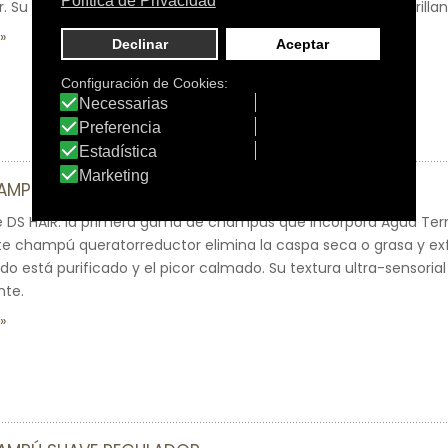
. Su textura ultra-sensorial deja el cabello suave, bonito y brillan
HAMPÚ DE TRATAMIENTO QUERATORREDUCTOR
e DS HAIR: la primera gama de champús que incorpora Agua Term
te champú queratorreductor elimina la caspa seca o grasa y exfo
do está purificado y el picor calmado. Su textura ultra-sensorial
nte.