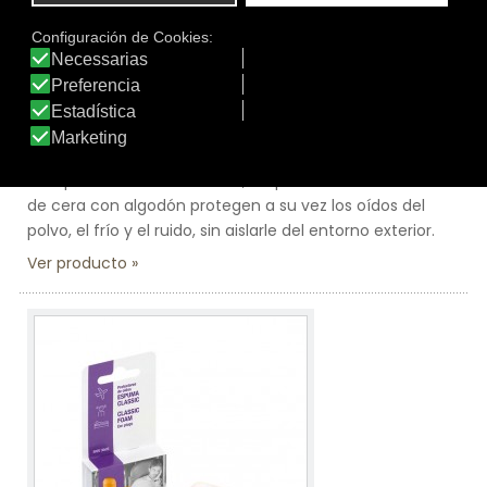
Línea:
Protectores de oídos
PROTECTOR DE OÍDOS CERA CON ALGODÓN
Los tapones de cera con algodón moldeables se
adaptan fácilmente a la forma del conducto auditivo.
Adoptan la temperatura del cuerpo y lubrican
ligeramente el conducto auditivo para pasar
desapercibidas. Reutilizables, las protecciones auditivas
de cera con algodón protegen a su vez los oídos del
polvo, el frío y el ruido, sin aislarle del entorno exterior.
Ver producto