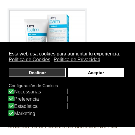
Tamaño:
100 ml.
Marca:
LETIbalm
Línea:
LETIbalm Corporal
LETIBALM REPAIR CREMA REPARADORA DE PIES