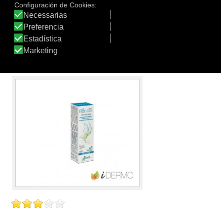
en los casos de tos por secreción retronasal. En el
lactante y en el niño, el uso del producto favorece la
respiración y facilita el descanso nocturno. Indicado en
niños desde los 6 meses de edad.
Ver producto