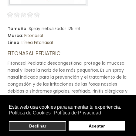
Tamaño:
Spray nebulizador 125 ml
Marca:
Fitonasal
Línea:
Línea Fitonasal
FITONASAL PEDIATRIC
Fitonasal Pediatric descongestiona, protege la mucosa
nasal y libera la nariz de los más pequeños. Es un spray
nasal indicado para la prevención y el tratamiento de la
congestión y de las irritaciones de las fosas nasales
debidas a síndromes gripales, resfriado, rinitis alérgicas y
sinusitis, tanto agudas como crónicas. Por lo tanto, el
uso del producto favorece la respiración y facilita el
descanso nocturno de los más pequeños.Es un
producto con fórmula de origen 100% natural,
biodegradable y contiene Tannisal®, complejo vegetal y
mineral. Fitonasal Pediatric está especialmente indicado