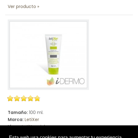
Ver producto
Tamaño:
100 ml.
Marca:
LetiXer
Línea:
LetiXer piel seca
LETIXER Q ZONAS CON SEQUEDAD EXTREMA