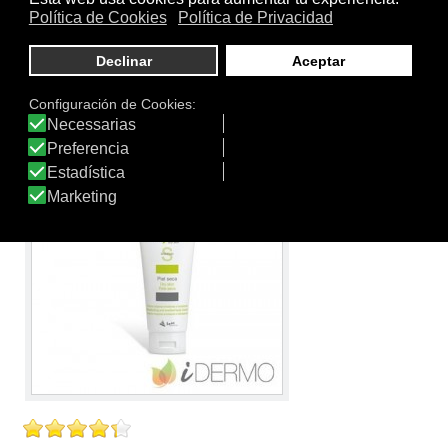
Crema queratorreguladora de alto poder emoliente,
hidratante y suavizante específica para el cuidado de
las zonas propensas a las durezas y a la sequedad
extrema. Testado dermatológicamente. Sin parabenos.
Ver producto