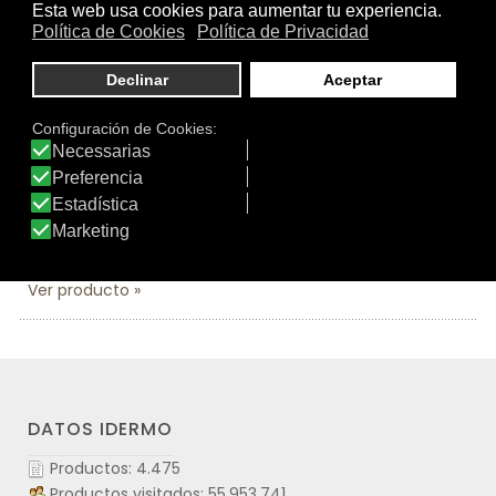
como antes. Capicaps® es un complemento alimenticio
que, gracias a su composición a base de ácidos grasos
omega 3 y ácido fólico, nutre, protege y fortalece el
cabello. Capicaps® contiene los nutrientes necesarios
para la buena salud del cabello: aminoácidos azufrados
(L-cistina y metionina); minerales (zinc, magnesio y
hierro); vitaminas del grupo B y antioxidantes (C y E),
que reducen la grasa y favorecen la nutrición capilar y
la síntesis de queratina. De esta forma, Capicaps® actúa
desde el interior, a distintos niveles, contribuyendo a
mejorar la calidad del cabello.
Ver producto
DATOS IDERMO
Productos: 4.475
Productos visitados: 55.953.741