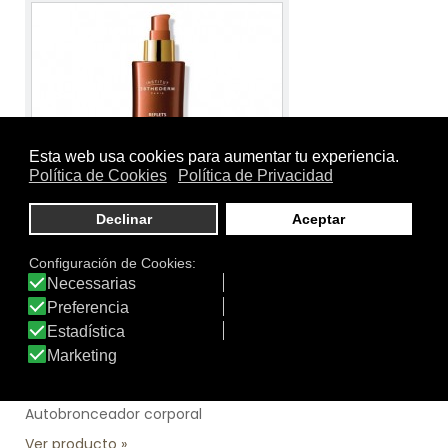
Tamaño:
150 ml.
Marca:
Institut Esthederm
Línea:
Tratamientos Reflejos Del Sol
LECHE AUTOBRONCEADORA CORPORAL LIGERA
Autobronceador corporal
Ver producto