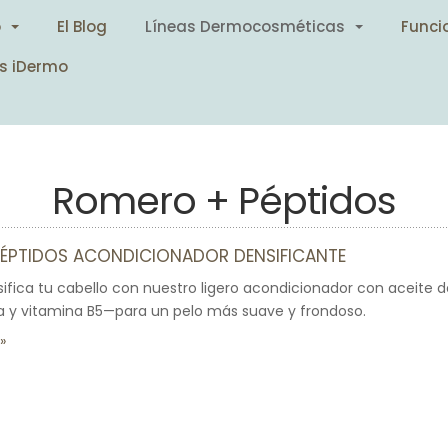
o
El Blog
Líneas Dermocosméticas
Funci
s iDermo
Romero + Péptidos
ÉPTIDOS ACONDICIONADOR DENSIFICANTE
sifica tu cabello con nuestro ligero acondicionador con aceite de
a y vitamina B5—para un pelo más suave y frondoso.