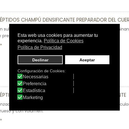
ÉPTIDOS CHAMPÚ DENSIFICANTE PREPARADOR DEL CUE
 sulfatos que limpia tu cuero cabelludo con suavidad, eliminan
 preparándolo para que tu pelo crezca más sano.
ÉPTIDOS SÉRUM DENSIFICADOR FOLÍCULOESTIMULANTE
zado a base de romero y péptidos que fortalecerá tus folículo
grueso y con volumen.