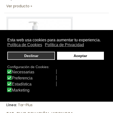
Ver producto
Tamaño:
200 ml.
Marca:
Tar-plus
Línea:
Tar-Plus