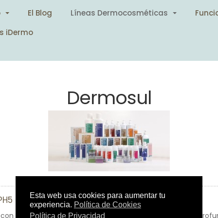
o
El Blog
Líneas Dermocosméticas
Funci
s iDermo
Dermosul
PH5
 con alto poder espumante, lo que permite un arrastre en profu