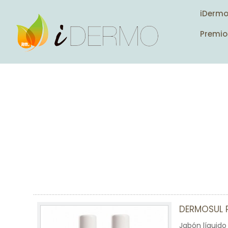
iDerm
Premio
DERMOSUL 
Jabón líquido