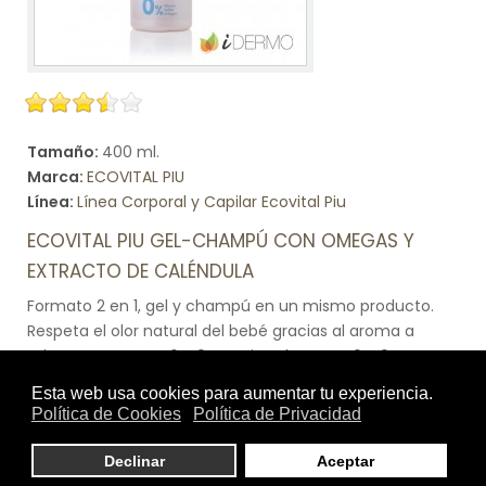
Tamaño:
400 ml.
Marca:
ECOVITAL PIU
Línea:
Línea Corporal y Capilar Ecovital Piu
ECOVITAL PIU GEL-CHAMPÚ CON OMEGAS Y
EXTRACTO DE CALÉNDULA
Formato 2 en 1, gel y champú en un mismo producto.
Respeta el olor natural del bebé gracias al aroma a
talco. Con omega 6 y 9. Gracias al omega 6 y 9
conseguirás propiedades calmantes y acondicionadoras
para la piel y cabello del bebé. Con extracto de
caléndula. Gracias al extracto de caléndula beneficiarás
a la suavidad de la piel y el cabello debido a los
fitoesteroles, saponinas que contiene el extracto de