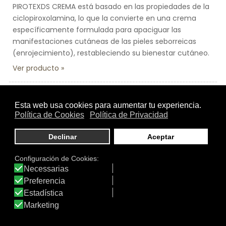
PIROTEXDS CREMA está basado en las propiedades de la
ciclopiroxolamina, lo que la convierte en una crema
específicamente formulada para apaciguar las
manifestaciones cutáneas de las pieles seborreicas
(enrojecimiento), restableciendo su bienestar cutáneo.
Ver producto
Tamaño:
75 ml.
Marca:
PirotexDS
Línea:
Pirotex
PIROTEX DS EMULSIÓN FLUIDA
PIROTEXDS EMULSION FLUIDA es un preparado
extremadamente ligero que, gracias a la buena
tolerancia dérmica que presentan tanto sus principios
activos como sus excipientes y a su fácil absorción,