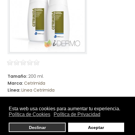
Tamaño:
200 ml.
Marca:
Cetrimida
Línea:
Linea Cetrimida
CETRIMIDA UNIPHARMA
CETRIMIDA es un preparado de acción bactericida y
solubilizante, ideal para la limpieza y descamación de las
áreas afectadas por la caspa, la seborrea y el eccema.
Así mismo, elimina tanto la untuosidad del cuero