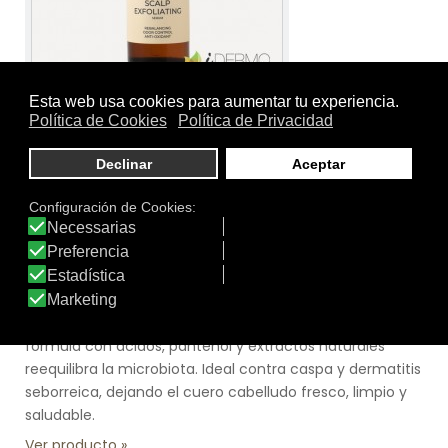
Tamaño:
30ml
Marca:
SEGLE Biotech Skincare
Línea:
Cuidado capilar
SCALP EXFOLIATING
Sérum exfoliante que limpia en profundidad el cuero
cabelludo, eliminando sebo, residuos y células muertas.
Regula la producción sebácea y calma la irritación. Su
fórmula con ácidos, pantenol y extractos naturales
reequilibra la microbiota. Ideal contra caspa y dermatitis
seborreica, dejando el cuero cabelludo fresco, limpio y
saludable.
Ver producto