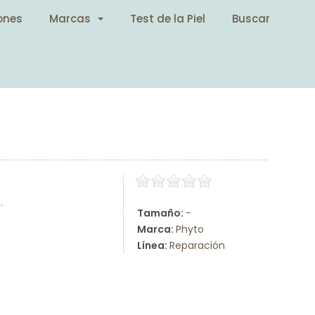
ones
Marcas
Test de la Piel
Buscar
.
Tamaño:
-
Marca:
Phyto
Línea:
Reparación