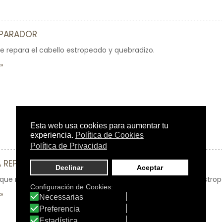
EPARADOR
 repara el cabello estropeado y quebradizo.
 REPARACIÓN INTENSA
 que restaura y consolida la fibra del cabello quebradizo y estro