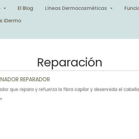
o
El Blog
Líneas Dermocosméticas
Funci
s iDermo
Reparación
ONADOR REPARADOR
dor que repara y refuerza la fibra capilar y desenreda el cabello