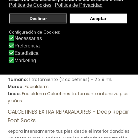
Tamaño:
1 tratamiento (2 calcetines) - 2 x 9 ml.
Marca:
Facialderm
Línea:
Facialderm Calcetines tratamiento intensivo pies
y uñas
CALCETINES EXTRA REPARADORES - Deep Repair
Foot Socks
Repara intensamente tus pies desde el interior dándoles