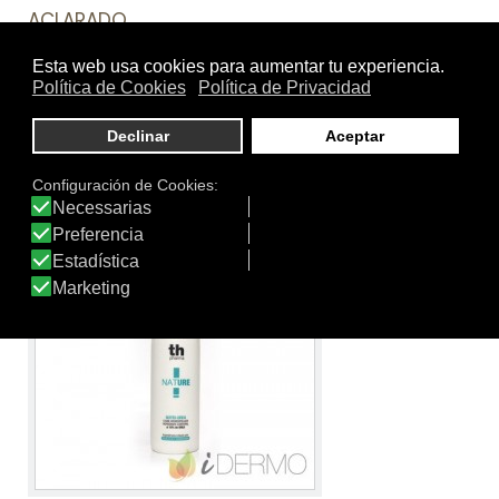
ACLARADO
Mascarilla capilar que reaviva el brillo y aporta suavidad.
Fórmula ultra-hidratante y nutritiva enriquecida con
anti-oxidantes y filtros UV. Protege el color para evitar su
pérdida durante los lavados. Reaviva el brillo y aporta
una infinita suavidad.
Ver producto