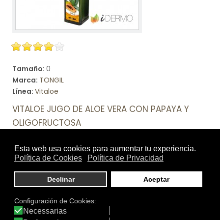
Tamaño:
0
Marca:
TONGIL
Línea:
Vitaloe
VITALOE JUGO DE ALOE VERA CON PAPAYA Y
OLIGOFRUCTOSA
Complemento alimenticio a base de Jugo de Aloe Vera
con Papaya y Oligofructosa.
Ver producto