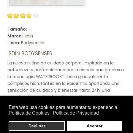
Tamaño:
-
Marca:
Isdin
Línea:
Bodysenses
ISDIN BODYSENSES
La nueva rutina de cuidado corporal inspirada en la
naturaleza y perfeccionada por la ciencia que gracias a
la tecnología WATERBOOST libera gradualmente
complejos hidratantes en la epidermis aportando una
sensación de cuidado y bienestar hasta 24h. Una
experiencia que despierta los sentidos. La rutina está
compuesta por 4 productos: un gel de baño, una loción
corporal, crema corporal y crema de manos. Cuenta
con tres gamas que, gracias a las flores que contienen,
ofrecen tres experiencias sensoriales únicas:
REFRESCANTE, gracias a la Flor de Edelweiss alpina;