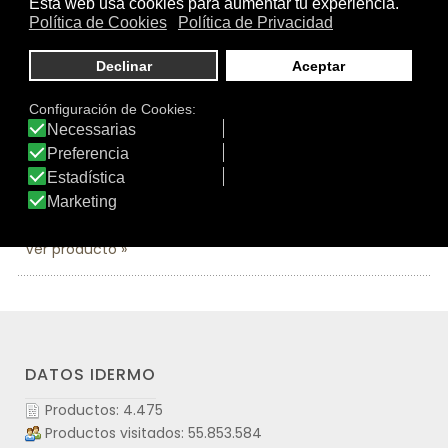
(CECC) con células madre que frenan la caída del
cabello.
Es apto para veganos, de rápida absorción, no deja
residuo graso.
El complemento alimenticio CAPILMAR cápsulas nutre
desde el interior el folículo piloso favoreciendo la
reparación capilar, gracias a las propiedades de sus
ingredientes naturales como el sabal.
Ver producto
DATOS IDERMO
Productos: 4.475
Productos visitados: 55.853.584