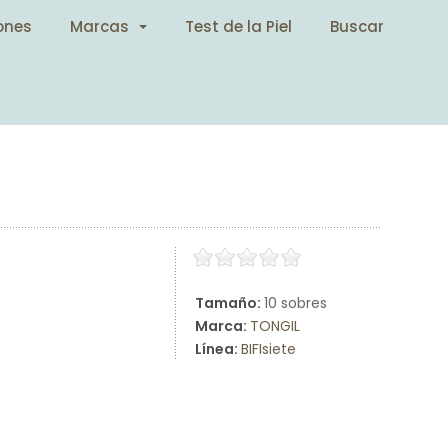
ones
Marcas
Test de la Piel
Buscar
Tamaño:
10 sobres
Marca:
TONGIL
Línea:
BIFIsiete