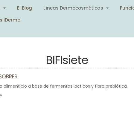
o
El Blog
Líneas Dermocosméticas
Funci
s iDermo
BIFIsiete
0 SOBRES
limenticio a base de fermentos lácticos y fibra prebiótica.