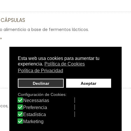
0 CÁPSULAS
alimenticio a base de fermentos lácticos.
s, Zinc y vitaminas C y D.