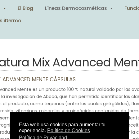
o
El Blog
Líneas Dermocosméticas
Funci
s iDermo
atura Mix Advanced Men
X ADVANCED MENTE CÁPSULAS
dvanced Mente es un producto 100 % natural validado por las a
e la investigación de Aboca, que han permitido identificar las cl
 el producto, como terpenos (entre los cuales ginkgólidos), flav
idrosida, vitaminas, minerales y aminoácidos contenidos de forma
as semillas de Uva y la Salvia española. Natura Mix Advanced Ment
ognitivo gracias al extracto de Ginkgo. Además, gracias al aceit
producto mejora el rendimiento mental y ayuda a mantener la c