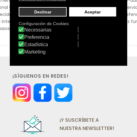
 memoria. El extracto de Rodiola ejerce una actividad tónico-
nal y al esfuerzo físico, contribuye a estimular el sistema nerv
cida con el extracto de semillas de Uva ,que ofrece una defensa 
 intenso estudio y trabajo; siempre que se desee mejorar las fun
 casos de cansancio mental.
¡SÍGUENOS EN REDES!
¡Y SUSCRÍBETE A
NUESTRA NEWSLETTER!