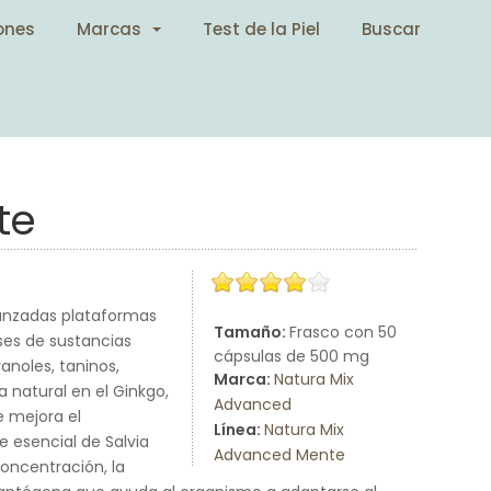
ones
Marcas
Test de la Piel
Buscar
te
vanzadas plataformas
Tamaño:
Frasco con 50
ases de sustancias
cápsulas de 500 mg
anoles, taninos,
Marca:
Natura Mix
 natural en el Ginkgo,
Advanced
e mejora el
Línea:
Natura Mix
e esencial de Salvia
Advanced Mente
oncentración, la