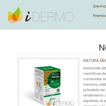
iDerm
Premio
N
NATURA MI
Natura Mix A
científicas d
contenidas en
rosavina, sal
la Rodiola, l
rendimiento c
española, el 