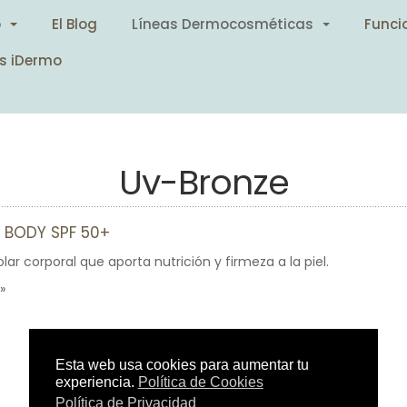
o
El Blog
Líneas Dermocosméticas
Funci
s iDermo
Uv-Bronze
 BODY SPF 50+
olar corporal que aporta nutrición y firmeza a la piel.