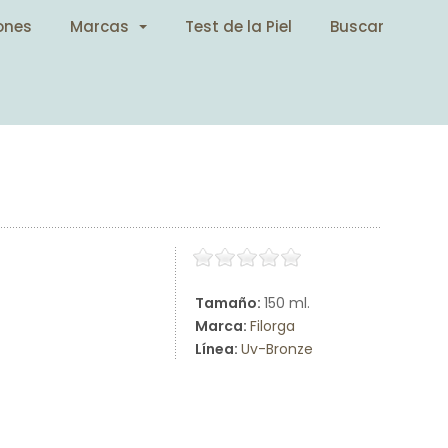
ones
Marcas
Test de la Piel
Buscar
Tamaño:
150 ml.
Marca:
Filorga
Línea:
Uv-Bronze