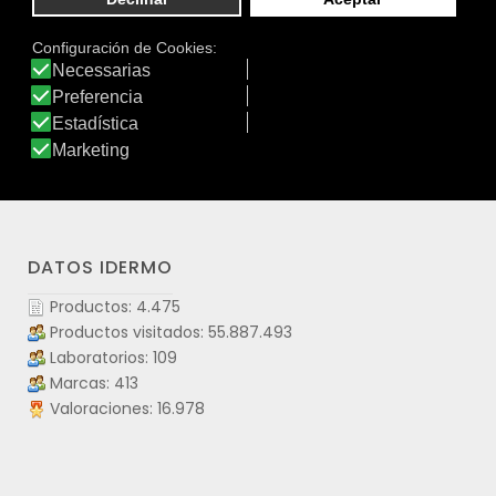
Según otro estudio clínico, 2 g de D-manosa
permitieron reducir significativamente la recidiva de
cistitis (el 80% de las mujeres no tuvieron un nuevo
episodio de cistitis
Ver producto
DATOS IDERMO
Productos: 4.475
Productos visitados: 55.887.493
Laboratorios: 109
Marcas: 413
Valoraciones: 16.978