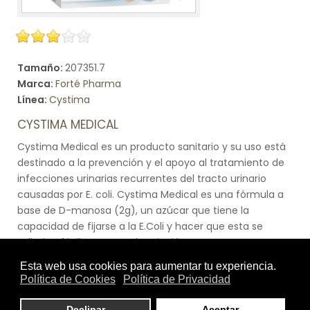
Tamaño:
207351.7
Marca:
Forté Pharma
Línea:
Cystima
CYSTIMA MEDICAL
Cystima Medical es un producto sanitario y su uso está
destinado a la prevención y el apoyo al tratamiento de
infecciones urinarias recurrentes del tracto urinario
causadas por E. coli. Cystima Medical es una fórmula a
base de D-manosa (2g), un azúcar que tiene la
capacidad de fijarse a la E.Coli y hacer que esta se
selimine fácilmente por la micción. Contamos con
estudios que demuestras la eficacia y rapidez de la D-
Manosa. Según un estudio in vitro, se constató que más
del 90% de las bacterias se desprenden de la pared de la
vejiga tras 30 minutos de contacto con la D-manosa.