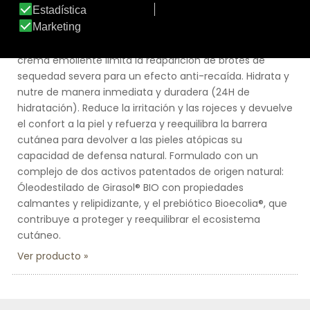
con 99% ingredientes naturales, para la piel atópica de
toda la familia desde el nacimiento, incluso bebés
salidos de neonatología. La aplicación regular de esta
crema emoliente limita la reaparición de brotes de
sequedad severa para un efecto anti-recaída. Hidrata y
nutre de manera inmediata y duradera (24H de
hidratación). Reduce la irritación y las rojeces y devuelve
el confort a la piel y refuerza y reequilibra la barrera
cutánea para devolver a las pieles atópicas su
capacidad de defensa natural. Formulado con un
complejo de dos activos patentados de origen natural:
Óleodestilado de Girasol® BIO con propiedades
calmantes y relipidizante, y el prebiótico Bioecolia®, que
contribuye a proteger y reequilibrar el ecosistema
cutáneo.
Ver producto