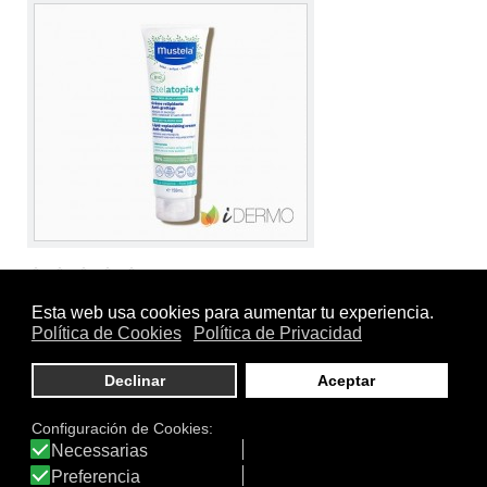
Tamaño:
208043.0
Marca:
Mustela
Línea:
Mustela Stelatopia
STELATOPIA + CREMA RELIPIDIZANTE ANTI-
RASCADO
Cuidado diario hidratante y relipidizante, certificado BIO