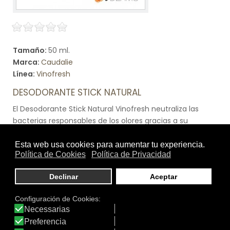
Tamaño:
50 ml.
Marca:
Caudalie
Línea:
Vinofresh
DESODORANTE STICK NATURAL
El Desodorante Stick Natural Vinofresh neutraliza las
bacterias responsables de los olores gracias a su
fórmula natural y eficaz durante 24H. En un solo gesto,
hidrata y calma la piel de las axilas. Su fragancia unisex
de eucalipto proporciona una sensación de frescor
vivificante durante todo el día.
Ver producto