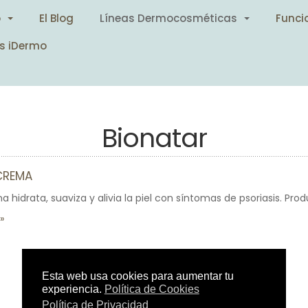
o
El Blog
Líneas Dermocosméticas
Funci
s iDermo
Bionatar
CREMA
 hidrata, suaviza y alivia la piel con síntomas de psoriasis. Prod