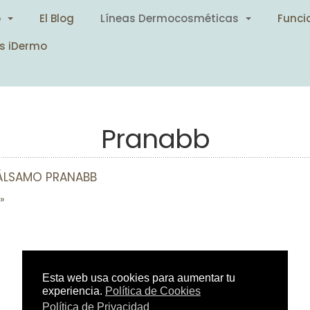
o
El Blog
Líneas Dermocosméticas
Funci
s iDermo
Pranabb
ÁLSAMO PRANABB