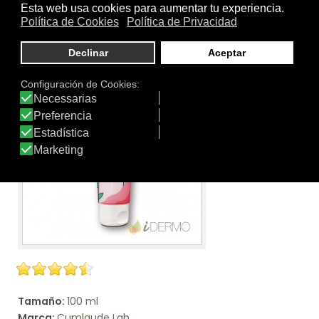
niñas y climatéricas.-Hipersensibilidad-Candidiasis
recurrentesSin parabenes. Sin jabón. Sin sulfatos, SLES ni
SLS. Dermatológica y ginecológicamente testado.
Ver producto
Tamaño:
100 ml
Marca:
Cumlaude Lab