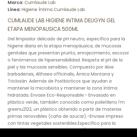
Marca:
Cumlaude Lab
Línea:
Higiene Íntima Cumlaude Lab
CUMLAUDE LAB HIGIENE INTIMA DELIGYN GEL
ETAPA MENOPAUSICA 500ML
Gel limpiador delicado de pH neutro, específico para la
higiene diaria en la etapa menopáusica, de mucosas
genitales que presentan prurito, enrojecimiento, escozor
o fenómenos de hipersensibilidad. Respeta el pH de la
piel y las mucosas sensibles. Compuesto por Aloe
barbadensis, Althaea officinalis, Árnica Montana y
Triclosán. Además de Postbioticos que ayudan a
mantener la microbiota y mantener la zona íntima
hidratada. Envase Eco-Responsable:- Envasado en
plástico verde, también conocido como polietileno I'm
greenu2122, un plástico obtenido a partir de materias
primas renovables (caña de azucar).-Envase impreso
con tintas vegetales sostenibles.Específico para la
higiene íntima diaria en mujeres en/con:-Edad no fértil: