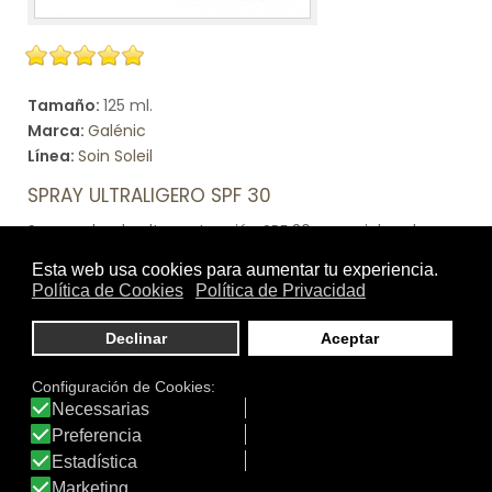
Tamaño:
125 ml.
Marca:
Galénic
Línea:
Soin Soleil
SPRAY ULTRALIGERO SPF 30
Spray solar de alta protección SPF 30 para pieles claras
poco resistentes al sol. Radiación solar fuerte. Preserva
el capital de juventud de la piel.
Ver producto
DATOS IDERMO
Productos: 4.475