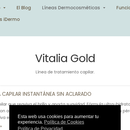
o
El Blog
Líneas Dermocosméticas
Funci
s iDermo
Vitalia Gold
Línea de tratamiento capilar.
 CAPILAR INSTANTÁNEA SIN ACLARADO
ilar que reaviva el brillo y aporta suavidad. Fórmula ultra-hidrata
n anti-oxidantes y filtros UV. Protege el color para evitar su pé
va el brillo y aporta una infinita suavidad.