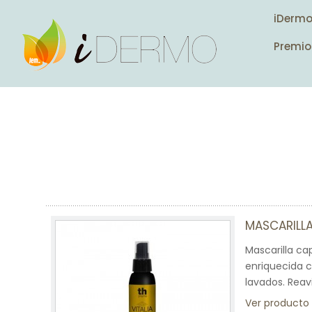
iDerm
Premio
MASCARILLA
Mascarilla cap
enriquecida co
lavados. Reavi
Ver producto