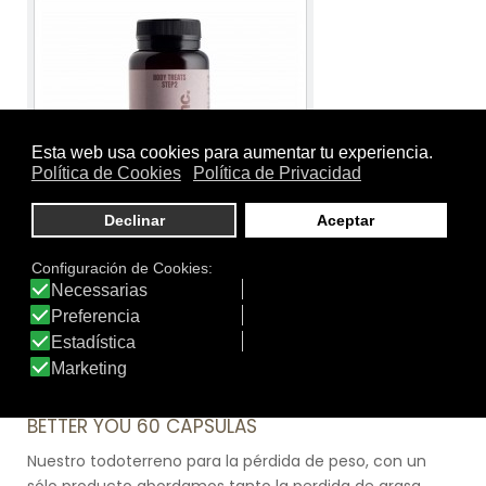
Tamaño:
60 cápsulas
Marca:
Blanc Supplements
Línea:
Body
BLANC SUPPLEMENTS BODY TREATS STEP 2-
BETTER YOU 60 CÁPSULAS
Nuestro todoterreno para la pérdida de peso, con un