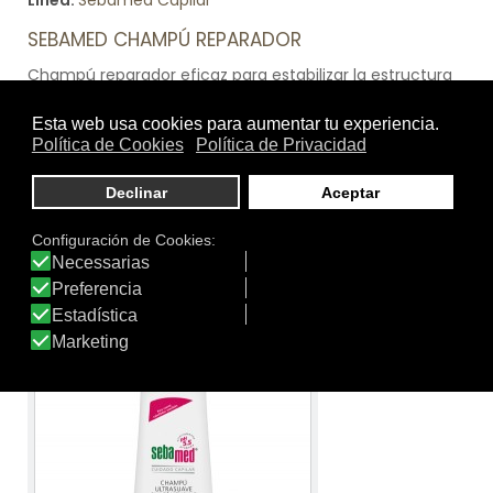
Línea:
Sebamed Capilar
SEBAMED CHAMPÚ REPARADOR
Champú reparador eficaz para estabilizar la estructura
del cabello. Con el pH 5.5 de la piel sana mantiene y
protege la función de barrera natural del manto ácido
de la piel. Complejo de reparación vegetal muy eficaz
que mejora la estructura del cabello muy castigado. La
proteína hidrolizada y el PCA humedecen e hidratan el
cabello y el cuero cabelludo. Libre de jabón y agentes
alcalinos.
Ver producto