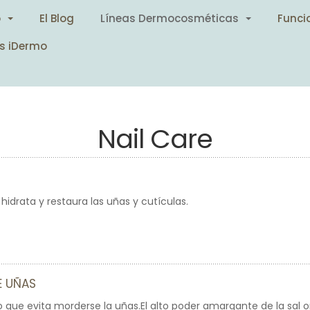
o
El Blog
Líneas Dermocosméticas
Funci
s iDermo
Nail Care
hidrata y restaura las uñas y cutículas.
 UÑAS
que evita morderse la uñas.El alto poder amargante de la sal 