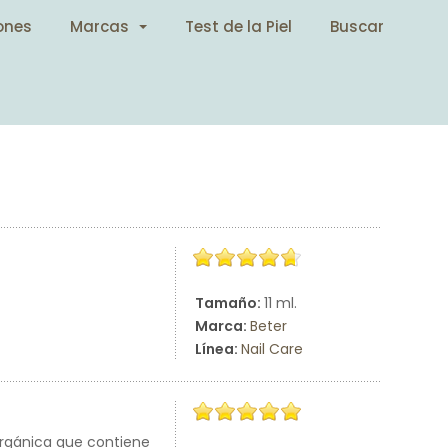
ones
Marcas
Test de la Piel
Buscar
Tamaño:
11 ml.
Marca:
Beter
Línea:
Nail Care
orgánica que contiene