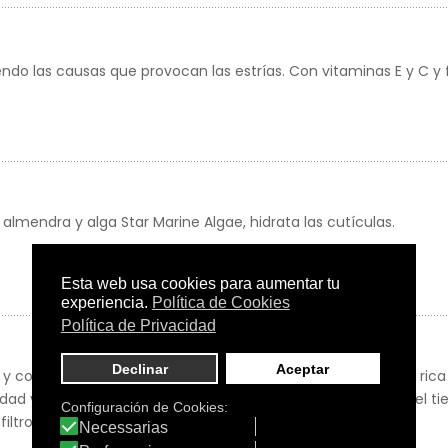
do las causas que provocan las estrías. Con vitaminas E y C y fi
almendra y alga Star Marine Algae, hidrata las cutículas.
y con un brillo es posible. Su fórmula con Pro-Age Complex rica
edad y plancton fotoreactivo protege los efectos del paso del t
iltro UV.