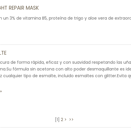
HT REPAIR MASK
on un 3% de vitamina B5, proteína de trigo y aloe vera de extrao
LTE
icura de forma rápida, eficaz y con suavidad respetando las uña
a.Su fórmula sin acetona con alto poder desmaquillante es idea
cualquier tipo de esmalte, incluido esmaltes con glitter.Evita qu
[
1
]
2
>
>>