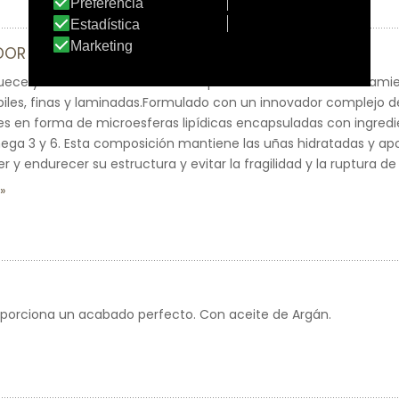
DOR DE UÑAS
quece y refuerza la estructura de queratina de las uñas. Tratam
iles, finas y laminadas.Formulado con un innovador complejo d
s en forma de microesferas lipídicas encapsuladas con ingredi
ga 3 y 6. Esta composición mantiene las uñas hidratadas y apor
 y endurecer su estructura y evitar la fragilidad y la ruptura de 
oporciona un acabado perfecto. Con aceite de Argán.