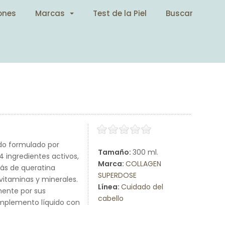
ones
Marcas
Test de la Piel
Buscar
do formulado por
Tamaño:
300 ml.
4 ingredientes activos,
Marca:
COLLAGEN
más de queratina
SUPERDOSE
 vitaminas y minerales.
Línea:
Cuidado del
mente por sus
cabello
omplemento líquido con