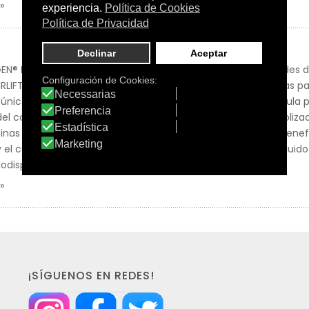
® HAIRLIFT está desarrollado para satisfacer las necesidades 
IRLIFT está formulado por nuestros científicos y nutricionistas p
nica de 18 ingredientes activos, incluido el extracto de rúcula p
el cabello, además de queratina hidrolizada, colágeno hidrolizad
minas y minerales. Seleccionados cuidadosamente por sus benefi
y el cuidado del cabello, se mezclan en un complemento líquid
iodisponibilidad óptimas.
¡SÍGUENOS EN REDES!