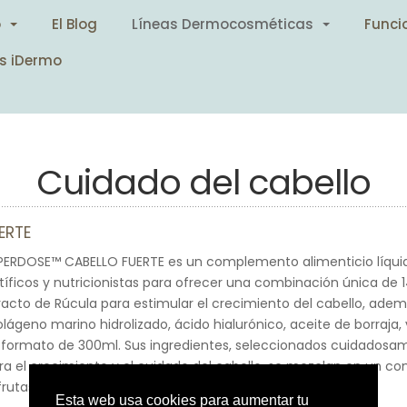
o
El Blog
Líneas Dermocosméticas
Funci
s iDermo
Cuidado del cabello
ERTE
ERDOSE™ CABELLO FUERTE es un complemento alimenticio líqui
tíficos y nutricionistas para ofrecer una combinación única de 1
tracto de Rúcula para estimular el crecimiento del cabello, ade
olágeno marino hidrolizado, ácido hialurónico, aceite de borraja,
 formato de 300ml. Sus ingredientes, seleccionados cuidadosa
ra el crecimiento y el cuidado del cabello, se mezclan en un c
frutas para una absorción y biodisponibilidad óptimas.