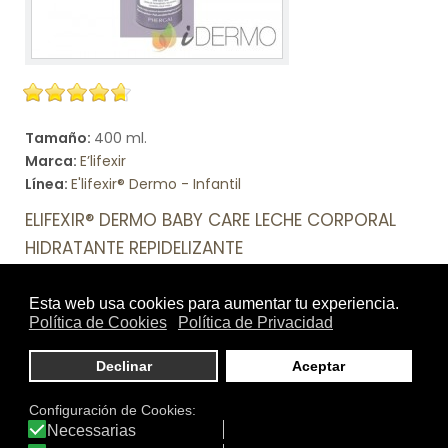
Tamaño:
400 ml.
Marca:
E’lifexir
Línea:
E'lifexir® Dermo - Infantil
ELIFEXIR® DERMO BABY CARE LECHE CORPORAL
HIDRATANTE REPIDELIZANTE
Calma y protege. Reduce los picores, las rojeces y la
irritación para aportar una sensación de confort y
bienestar a la piel sensible. La hidratación que tu bebé
necesita para una piel sana. Con ingredientes de origen
natural certificados.
Ver producto