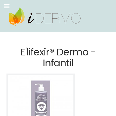
E'lifexir® Dermo -
Infantil