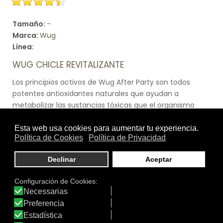
Tamaño:
-
Marca:
Wug
Línea:
WUG CHICLE REVITALIZANTE
Los principios activos de Wug After Party son todos
potentes antioxidantes naturales que ayudan a
metabolizar las sustancias tóxicas que el organismo
fabrica tras la ingesta de alcohol.
La toma de antioxidantes incentiva la oxigenación
celular y estimula las reacciones enzimáticas,
consiguiendo que se acelere la digestión del alcohol.
Además de las propiedades antioxidantes, el extracto de
piña y el extracto de guaraná facilitan la eliminación de
las toxinas a través de la orina debido a sus propiedades
diuréticas.
Ver producto