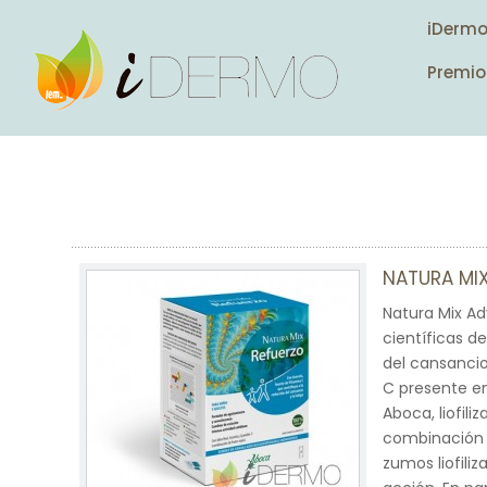
iDerm
Premio
NATURA MI
Natura Mix Ad
científicas d
del cansancio
C presente en
Aboca, liofili
combinación 
zumos liofili