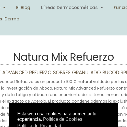
o
El Blog
Líneas Dermocosméticas
Funci
s iDermo
Natura Mix Refuerzo
X ADVANCED REFUERZO SOBRES GRANULADO BUCODISP
vanced Refuerzo es un producto 100 % natural validado por las
e la investigación de Aboca. Natura Mix Advanced Refuerzo contr
 y de la fatiga y al buen funcionamiento del sistema inmunitario
 el extracto de Acerola. El producto contiene además la exclusi
zada a partir de 600 mg de jalea real fresca. La formulación está
de frutos rojos Cyanidin-3, de elevado contenido en antociani
zados de Arándano, Saúco y Mora específicamente seleccionados