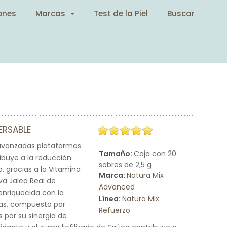
ones
Marcas
Test de la Piel
Buscar
ERSABLE
 avanzadas plataformas
Tamaño:
Caja con 20
ibuye a la reducción
sobres de 2,5 g
, gracias a la Vitamina
Marca:
Natura Mix
va Jalea Real de
Advanced
 enriquecida con la
Línea:
Natura Mix
nas, compuesta por
Refuerzo
 por su sinergia de