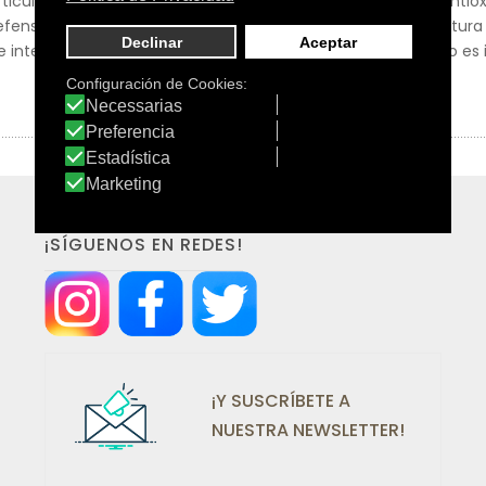
rticular, el zumo liofilizado de Arándano ejerce una acción antio
defensas naturales del organismo. Por sus características, Natu
ntensa actividad cotidiana. Natura Mix Advanced Refuerzo es id
¡SÍGUENOS EN REDES!
¡Y SUSCRÍBETE A
NUESTRA NEWSLETTER!