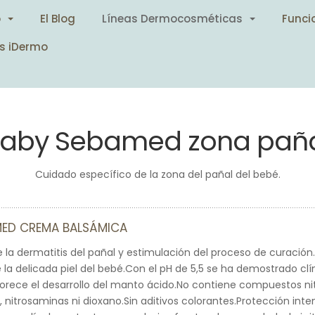
o
El Blog
Líneas Dermocosméticas
Funci
s iDermo
aby Sebamed zona pañ
Cuidado específico de la zona del pañal del bebé.
MED CREMA BALSÁMICA
 la dermatitis del pañal y estimulación del proceso de curación
e la delicada piel del bebé.Con el pH de 5,5 se ha demostrado c
rece el desarrollo del manto ácido.No contiene compuestos nit
 nitrosaminas ni dioxano.Sin aditivos colorantes.Protección inten