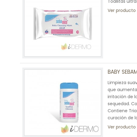
Toallitas ultr
Ver producto
BABY SEBAM
Limpieza suave
que aumenta l
irritación de 
sequedad. Con
Contiene Tria
curación de la
Ver producto