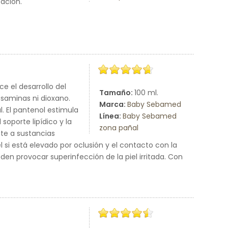
tación.
 el desarrollo del
Tamaño:
100 ml.
saminas ni dioxano.
Marca:
Baby Sebamed
l. El pantenol estimula
Línea:
Baby Sebamed
soporte lipídico y la
zona pañal
nte a sustancias
l si está elevado por oclusión y el contacto con la
en provocar superinfección de la piel irritada. Con