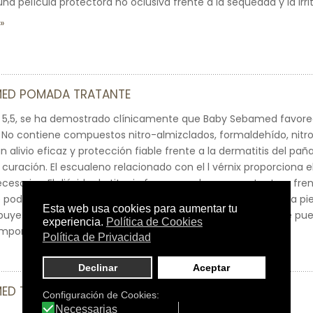
na película protectora no oclusiva frente a la sequedad y la irri
MED POMADA TRATANTE
 5,5, se ha demostrado clínicamente que Baby Sebamed favorece
No contiene compuestos nitro-almizclados, formaldehído, nitro
 alivio eficaz y protección fiable frente a la dermatitis del paña
curación. El escualeno relacionado con el l vérnix proporciona el 
cesarios. El dióxido de titanio forma una barrera protectora fre
 podrían provocar inflamación. El pH 5,5 normaliza el pH de la pie
ibuye a la protección frente a microorganismos nocivos que pued
mponente lipídico.
ED TOALLITAS LIMPIADORAS