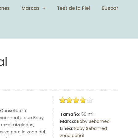
ones
Marcas
Test de la Piel
Buscar
al
.Consolida la
Tamaño:
50 ml.
línicamente que Baby
Marca:
Baby Sebamed
ro-almizclados,
Línea:
Baby Sebamed
siva para la zona del
zona pañal