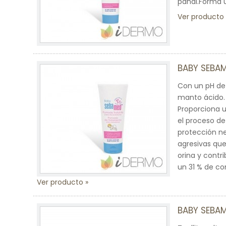
pañal.Forma u
Ver producto
BABY SEBA
Con un pH de
manto ácido. 
Proporciona un
el proceso de 
protección ne
agresivas que
orina y contr
un 31 % de co
Ver producto
BABY SEBAM