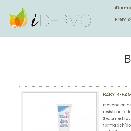
iDerm
Premio
B
BABY SEBA
Prevención de
resistencia d
Sebamed favo
formaldehído,