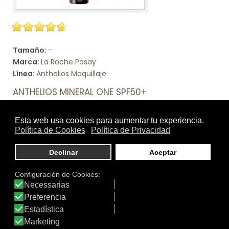
Tamaño:
-
Marca:
La Roche Posay
Línea:
Anthelios Maquillaje
ANTHELIOS MINERAL ONE SPF50+
Fotomaquillaje hidratante disponible en 4 tonos que
cubre, hidrata y protege la piel gracias a su filtro mineral.
Ver producto
DATOS IDERMO
Productos: 4.475