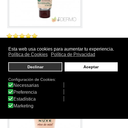
Tamaño:
53
Marca:
Nuxe
Línea:
Reve de Miel
REVE DE MIEL CREMA DE MANOS CICA 50ML
Crema De Manos Rica
Ver producto