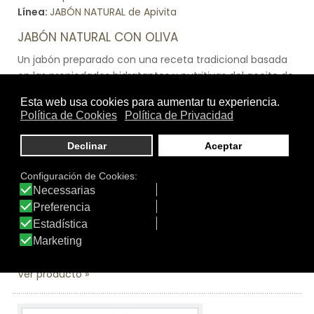
Línea:
JABÓN NATURAL de Apivita
JABÓN NATURAL CON OLIVA
Un jabón preparado con una receta tradicional basada
en las propiedades hidratantes y nutritivas del aceite de
oliva.La masa base del jabón elaborada al 100% con
aceite de oliva con una elevada concentración de
ácidos grasos lo convierte en un jabón hidratante que
limpia con delicadeza, al mismo tiempo que mantiene
la hidratación natural de la piel.El extracto de miel
orgánica ejerce un efecto suavizante y calmante,
manteniendo la piel hidratada.El aceite esencial de
geranio orgánico aporta hidratación y suavidad a la
piel.Recomendado para todo tipo de pieles,
especialmente la piel seca.Se puede utilizar en el cuerpo
y las manos.
Ver producto