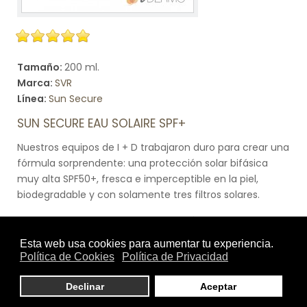
Tamaño:
200 ml.
Marca:
SVR
Línea:
Sun Secure
SUN SECURE EAU SOLAIRE SPF+
Nuestros equipos de I + D trabajaron duro para crear una
fórmula sorprendente: una protección solar bifásica
muy alta SPF50+, fresca e imperceptible en la piel,
biodegradable y con solamente tres filtros solares.
Para lograr esto, el equipo seleccionó rigurosamente
filtros que no estuvieran sujetos a ninguna controversia,
para así ofrecer una protección solar innovadora.
El primer producto de nuestra nueva gama solar que se
beneficia de la nueva TECNOLOGÍA SUN SECURE,