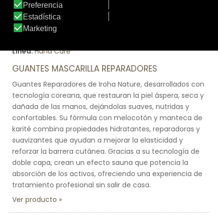
Tamaño:
c5e97341-bf24-4ff7-8797-e7b61c46f330
Marca:
Iroha Nature
Línea:
Hand Care
GUANTES MASCARILLA REPARADORES
Guantes Reparadores de Iroha Nature, desarrollados con
tecnología coreana, que restauran la piel áspera, seca y
dañada de las manos, dejándolas suaves, nutridas y
confortables. Su fórmula con melocotón y manteca de
karité combina propiedades hidratantes, reparadoras y
suavizantes que ayudan a mejorar la elasticidad y
reforzar la barrera cutánea. Gracias a su tecnología de
doble capa, crean un efecto sauna que potencia la
absorción de los activos, ofreciendo una experiencia de
tratamiento profesional sin salir de casa.
Ver producto